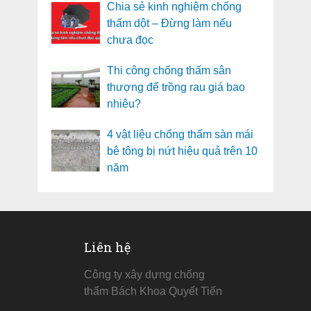
Chia sẻ kinh nghiệm chống
thấm dột – Đừng làm nếu
chưa đọc
Thi công chống thấm sân
thượng để trồng rau giá bao
nhiêu?
4 vật liệu chống thấm sàn mái
bê tông bị nứt hiệu quả trên 10
năm
Liên hệ
Công ty xây dựng chống
thấm Bách Khoa Quyết Tiến