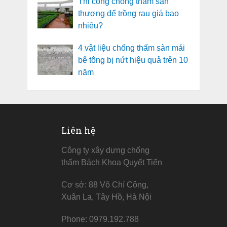
Thi công chống thấm sân
thượng để trồng rau giá bao
nhiêu?
4 vật liệu chống thấm sàn mái
bê tông bị nứt hiệu quả trên 10
năm
Liên hệ
Công ty xây dựng chống
thấm Bách Khoa Quyết Tiến
Cơ sở: 88 Võ Chí Công,
Xuân La, Tây Hồ, Hà Nội
Phone: 0979.192.788