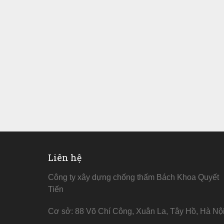
Liên hệ
Công ty xây dựng chống thấm Bách Khoa Quyết
Tiến
Cơ sở: 88 Võ Chí Công, Xuân La, Tây Hồ, Hà Nộ