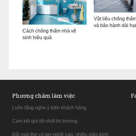
Vật liệu chống thấm
và bảo hành dài hạ
Cách chống thấm nhà vệ
sinh hiệu quả
Phương châm làm việc
F
Luôn lắng nghe ý kiến khách hàng
Cam kết giá tốt nhất thị trường
i
Đội ngũ thợ có tay nghề cao, nhiều năm kinh