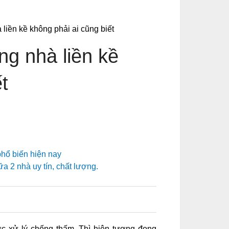
iền kề không phải ai cũng biết
g nhà liền kề
t
hổ biến hiện nay
a 2 nhà uy tín, chất lượng.
0
c xử lý chống thấm. Thì hiện tượng đọng