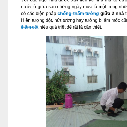
nước ở giữa sau những ngày mưa là một trong nhữn
có các biện pháp
chống thấm tường
giữa 2 nhà
t
Hiện tượng dột, nứt tường hay tường bị ẩm mốc cũ
thấm dột
hiệu quả triệt để rất là cần thiết.