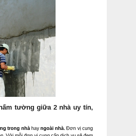
hấm tường giữa 2 nhà uy tín,
ng trong nhà
hay
ngoài nhà.
Đơn vị cung
n. Với mỗi đơn vị cung cấp dịch vụ sẽ đem