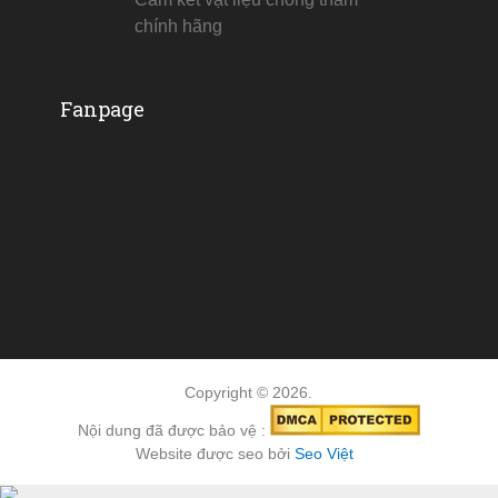
chính hãng
Fanpage
Copyright © 2026.
Nội dung đã được bảo vệ :
Website được seo bởi
Seo Việt