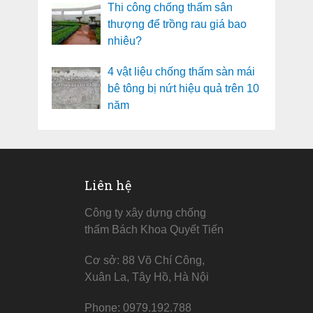
Thi công chống thấm sân
thượng để trồng rau giá bao
nhiêu?
4 vật liệu chống thấm sàn mái
bê tông bị nứt hiệu quả trên 10
năm
Liên hệ
Công ty xây dựng chống
thấm Bách Khoa Quyết Tiến
Cơ sở: 88 Võ Chí Công,
Xuân La, Tây Hồ, Hà Nội
Phone: 0979.192.788