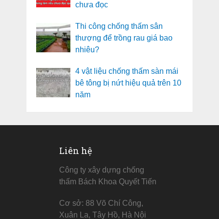
chưa đọc
Thi công chống thấm sân
thượng để trồng rau giá bao
nhiêu?
4 vật liệu chống thấm sàn mái
bê tông bị nứt hiệu quả trên 10
năm
Liên hệ
Công ty xây dựng chống
thấm Bách Khoa Quyết Tiến
Cơ sở: 88 Võ Chí Công,
Xuân La, Tây Hồ, Hà Nội