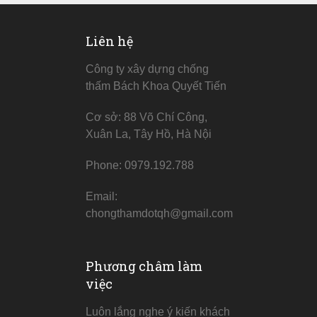
Liên hệ
Công ty xây dựng chống
thấm Bách Khoa Quyết Tiến
Cơ sở: 88 Võ Chí Công,
Xuân La, Tây Hồ, Hà Nội
Phone: 0979.192.788
Email:
chongthamdotqh@gmail.com
Phương châm làm
việc
Luôn lắng nghe ý kiến khách