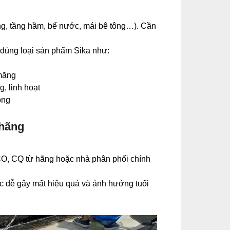
ượng, tầng hầm, bể nước, mái bê tông…). Cần
n đúng loại sản phẩm Sika như:
 măng
, linh hoạt
óng
 hãng
 CO, CQ từ hãng hoặc nhà phân phối chính
c dễ gây mất hiệu quả và ảnh hưởng tuổi