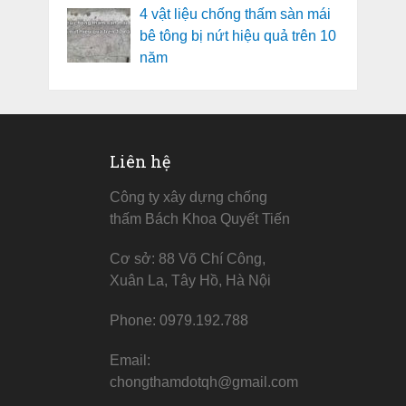
4 vật liệu chống thấm sàn mái
bê tông bị nứt hiệu quả trên 10
năm
Liên hệ
Công ty xây dựng chống
thấm Bách Khoa Quyết Tiến
Cơ sở: 88 Võ Chí Công,
Xuân La, Tây Hồ, Hà Nội
Phone: 0979.192.788
Email:
chongthamdotqh@gmail.com