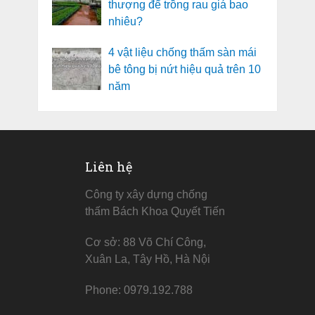
thượng để trồng rau giá bao
nhiêu?
4 vật liệu chống thấm sàn mái
bê tông bị nứt hiệu quả trên 10
năm
Liên hệ
Công ty xây dựng chống
thấm Bách Khoa Quyết Tiến
Cơ sở: 88 Võ Chí Công,
Xuân La, Tây Hồ, Hà Nội
Phone: 0979.192.788