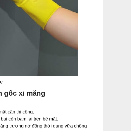
ng
m gốc xi măng
mặt cần thi công.
bụi còn bám lại trên bề mặt.
 băng trương nở đồng thời dùng vữa chống