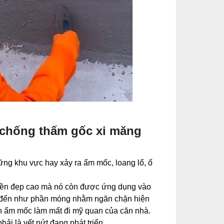
 chống thấm gốc xi măng
hững khu vực hay xảy ra ẩm mốc, loang lổ, ố
ộ bền đẹp cao mà nó còn được ứng dụng vào
kể đến như phần móng nhằm ngăn chặn hiện
 ẩm mốc làm mất đi mỹ quan của căn nhà.
ải là vết nứt đang phát triển.