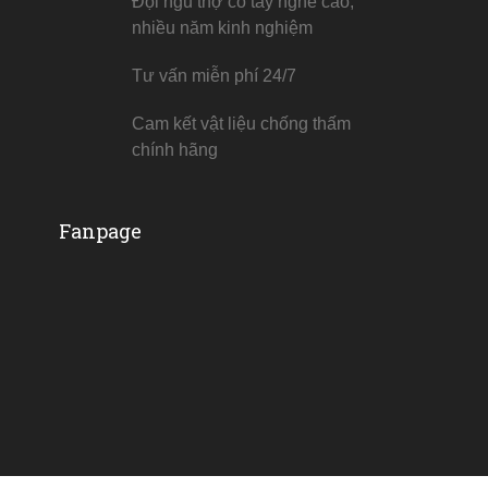
Đội ngũ thợ có tay nghề cao,
nhiều năm kinh nghiệm
Tư vấn miễn phí 24/7
Cam kết vật liệu chống thấm
chính hãng
Fanpage