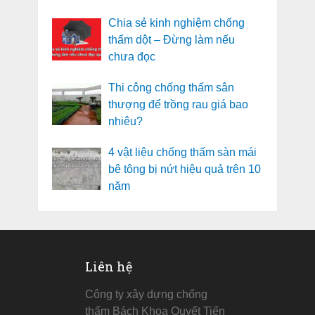
Chia sẻ kinh nghiệm chống
thấm dột – Đừng làm nếu
chưa đọc
Thi công chống thấm sân
thượng để trồng rau giá bao
nhiêu?
4 vật liệu chống thấm sàn mái
bê tông bị nứt hiệu quả trên 10
năm
Liên hệ
Công ty xây dựng chống
thấm Bách Khoa Quyết Tiến