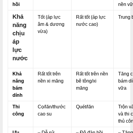
hồi
nền v
Khả
Tốt (áp lực
Rất tốt (áp lực
Trung 
năng
âm & dương
nước cao)
vừa)
chịu
áp
lực
nước
Khả
Rất tốt trên
Rất tốt trên nền
Tăng 
năng
nền xi măng
bê tông/xi
bám dí
bám
măng
vữa
dính
Thi
Cọ/lăn/thước
Quét/lăn
Trộn v
công
cao su
và thi 
thủ cô
Ưu
– Dễ sử
– Độ đàn hồi
– Tăng