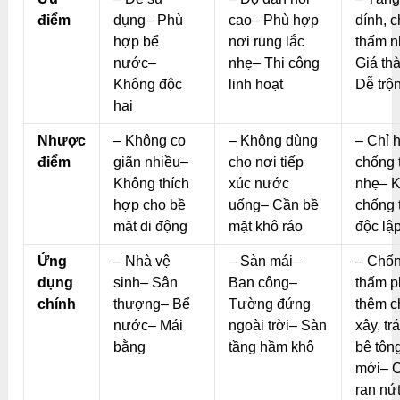
điểm
dụng– Phù
cao– Phù hợp
dính, 
hợp bể
nơi rung lắc
thấm 
nước–
nhẹ– Thi công
Giá th
Không độc
linh hoạt
Dễ trộ
hại
Nhược
– Không co
– Không dùng
– Chỉ h
điểm
giãn nhiều–
cho nơi tiếp
chống 
Không thích
xúc nước
nhẹ– 
hợp cho bề
uống– Cần bề
chống 
mặt di động
mặt khô ráo
độc lậ
Ứng
– Nhà vệ
– Sàn mái–
– Chố
dụng
sinh– Sân
Ban công–
thấm p
chính
thượng– Bể
Tường đứng
thêm c
nước– Mái
ngoài trời– Sàn
xây, tr
bằng
tầng hầm khô
bê tôn
mới– 
rạn nứ