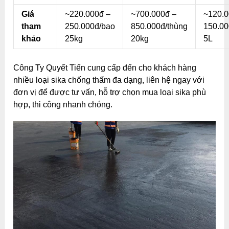
Giá
~220.000đ –
~700.000đ –
~120.0
tham
250.000đ/bao
850.000đ/thùng
150.00
khảo
25kg
20kg
5L
Công Ty Quyết Tiến cung cấp đến cho khách hàng
nhiều loại sika chống thấm đa dạng, liên hệ ngay với
đơn vị để được tư vấn, hỗ trợ chọn mua loại sika phù
hợp, thi công nhanh chóng.