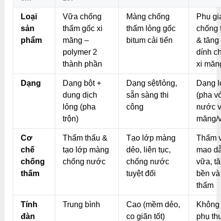
Loại
Vữa chống
Màng chống
Phụ gi
sản
thấm gốc xi
thấm lỏng gốc
chống 
phẩm
măng –
bitum cải tiến
& tăng 
polymer 2
dính c
thành phần
xi măn
Dạng
Dạng bột +
Dạng sệt/lỏng,
Dạng l
dung dịch
sẵn sàng thi
(pha v
lỏng (pha
công
nước v
trộn)
măng/
Cơ
Thẩm thấu &
Tạo lớp màng
Thấm 
chế
tạo lớp màng
dẻo, liên tục,
mao d
chống
chống nước
chống nước
vữa, t
thấm
tuyệt đối
bền và
thấm
Tính
Trung bình
Cao (mềm dẻo,
Không 
đàn
co giãn tốt)
phụ th