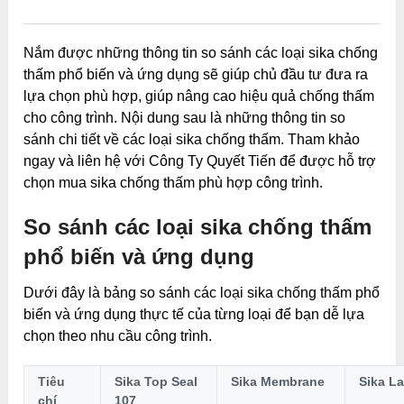
0
0
0
0
0
Nắm được những thông tin so sánh các loại sika chống
thấm phổ biến và ứng dụng sẽ giúp chủ đầu tư đưa ra
lựa chọn phù hợp, giúp nâng cao hiệu quả chống thấm
cho công trình. Nội dung sau là những thông tin so
sánh chi tiết về các loại sika chống thấm. Tham khảo
ngay và liên hệ với Công Ty Quyết Tiến để được hỗ trợ
chọn mua sika chống thấm phù hợp công trình.
So sánh các loại sika chống thấm
phổ biến và ứng dụng
Dưới đây là bảng so sánh các loại sika chống thấm phổ
biến và ứng dụng thực tế của từng loại để bạn dễ lựa
chọn theo nhu cầu công trình.
Tiêu
Sika Top Seal
Sika Membrane
Sika L
chí
107