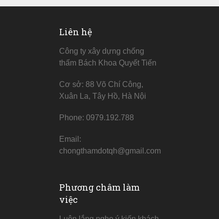
Liên hệ
Công ty xây dựng chống
thấm Bách Khoa Quyết Tiến
Cơ sở: 88 Võ Chí Công,
Xuân La, Tây Hồ, Hà Nội
Phone: 0979.192.788
Email:
chongthamdotqh@gmail.com
Phương châm làm
việc
Luôn lắng nghe ý kiến khách