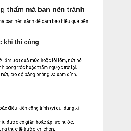
ng thấm mà bạn nên tránh
 mà bạn nên tránh để đảm bảo hiệu quả bền
 khi thi công
mỡ, ẩm ướt quá mức hoặc lồi lõm, nứt nẻ.
h bong tróc hoặc thấm ngược trở lại.
t nứt, tạo độ bằng phẳng và bám dính.
oặc điều kiện công trình (ví dụ: dùng xi
hịu được co giãn hoặc áp lực nước.
dụng thực tế trước khi chọn.