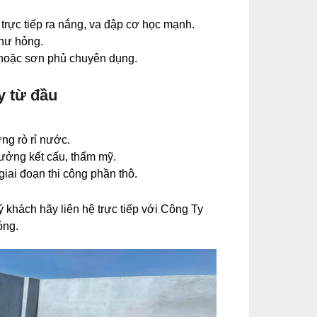
trực tiếp ra nắng, va đập cơ học mạnh.
 hư hỏng.
t hoặc sơn phủ chuyên dụng.
y từ đầu
ợng rò rỉ nước.
hưởng kết cấu, thẩm mỹ.
giai đoạn thi công phần thô.
khách hãy liên hệ trực tiếp với Công Ty
óng.