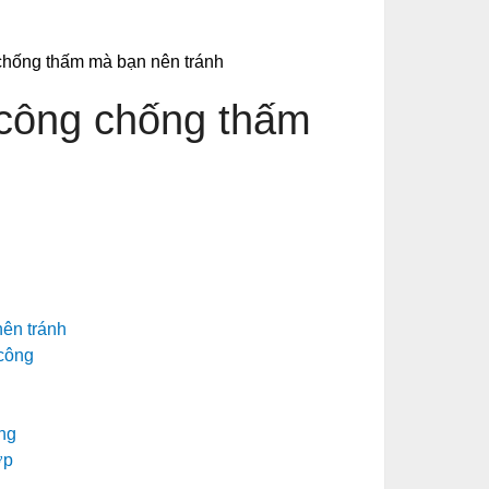
 chống thấm mà bạn nên tránh
i công chống thấm
nên tránh
 công
ng
ợp