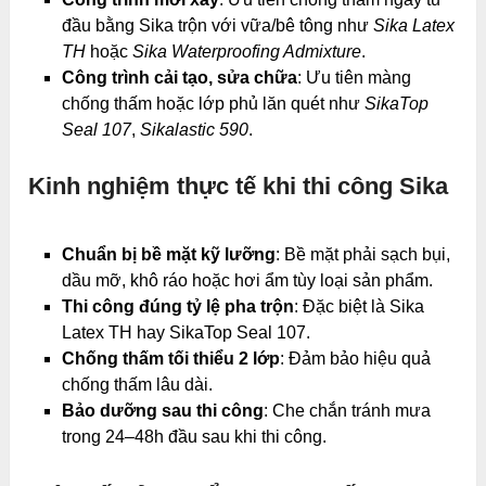
đầu bằng Sika trộn với vữa/bê tông như
Sika Latex
TH
hoặc
Sika Waterproofing Admixture
.
Công trình cải tạo, sửa chữa
: Ưu tiên màng
chống thấm hoặc lớp phủ lăn quét như
SikaTop
Seal 107
,
Sikalastic 590
.
Kinh nghiệm thực tế khi thi công Sika
Chuẩn bị bề mặt kỹ lưỡng
: Bề mặt phải sạch bụi,
dầu mỡ, khô ráo hoặc hơi ẩm tùy loại sản phẩm.
Thi công đúng tỷ lệ pha trộn
: Đặc biệt là Sika
Latex TH hay SikaTop Seal 107.
Chống thấm tối thiểu 2 lớp
: Đảm bảo hiệu quả
chống thấm lâu dài.
Bảo dưỡng sau thi công
: Che chắn tránh mưa
trong 24–48h đầu sau khi thi công.