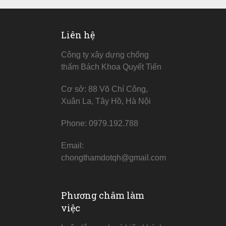
Liên hệ
Công ty xây dựng chống
thấm Bách Khoa Quyết Tiến
Cơ sở: 88 Võ Chí Công,
Xuân La, Tây Hồ, Hà Nội
Phone: 0979.192.788
Email:
chongthamdotqh@gmail.com
Phương châm làm
việc