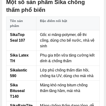
Một số sản phẩm Sika chống
thấm phổ biến
Tên sản
Đặc điểm nổi bật
phẩm
SikaTop
Gốc xi măng-polymer, dễ thi
Seal 107
công, dùng cho bể nước, nhà vệ
sinh
Sika Latex
Phụ gia trộn vữa tăng cường kết
TH
dính & chống thấm
Sikalastic
Lớp phủ chống thấm đàn hồi,
590
chống tia UV, dùng cho mái nhà
Sika
Màng khò nóng bitum chống
Bituseal
thấm tầng hầm, mái nhà
T140
SikaRainTite
Màng chống thấm dạng lỏng, dễ