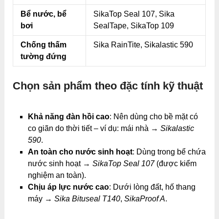
Bể nước, bể
SikaTop Seal 107, Sika
bơi
SealTape, SikaTop 109
Chống thấm
Sika RainTite, Sikalastic 590
tường đứng
Chọn sản phẩm theo đặc tính kỹ thuật
Khả năng đàn hồi cao
: Nên dùng cho bề mặt có
co giãn do thời tiết – ví dụ: mái nhà →
Sikalastic
590
.
An toàn cho nước sinh hoạt
: Dùng trong bể chứa
nước sinh hoạt →
SikaTop Seal 107
(được kiểm
nghiệm an toàn).
Chịu áp lực nước cao
: Dưới lòng đất, hố thang
máy →
Sika Bituseal T140
,
SikaProof A
.