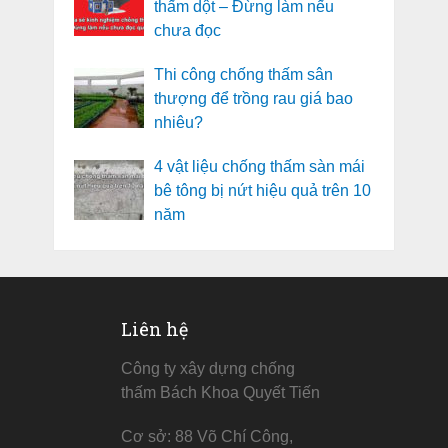
thấm dột – Đừng làm nếu
chưa đọc
Thi công chống thấm sân
thượng để trồng rau giá bao
nhiêu?
4 vật liệu chống thấm sàn mái
bê tông bị nứt hiệu quả trên 10
năm
Liên hệ
Công ty xây dựng chống
thấm Bách Khoa Quyết Tiến
Cơ sở: 88 Võ Chí Công,