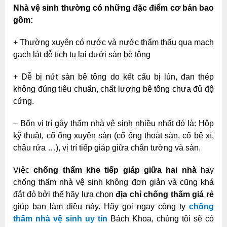
Nhà vệ sinh thường có những đặc điểm cơ bản bao
gồm:
+ Thường xuyên có nước và nước thẩm thấu qua mạch
gạch lát dễ tích tụ lại dưới sàn bê tông
+ Dễ bị nứt sàn bê tông do kết cấu bị lún, đan thép
không đúng tiêu chuẩn, chất lượng bê tông chưa đủ độ
cứng.
– Bốn vị trí gây thấm nhà vệ sinh nhiều nhất đó là: Hộp
kỹ thuật, cổ ống xuyên sàn (cổ ống thoát sàn, cổ bệ xí,
chậu rửa …), vị trí tiếp giáp giữa chân tường và sàn.
Việc
chống thấm khe tiếp giáp giữa hai nhà
hay
chống thấm nhà vệ sinh không đơn giản và cũng khá
đắt đỏ bởi thế hãy lựa chọn
địa chỉ chống thấm giá rẻ
giúp bạn làm điều này. Hãy gọi ngay công ty
chống
thấm nhà vệ sinh uy tín
Bách Khoa, chúng tôi sẽ có