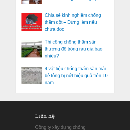
Chia sẻ kinh nghiệm chống
thấm dột – Đừng làm nếu
chưa đọc
Thi công chống thấm sân
thượng để trồng rau giá bao
nhiêu?
4 vật liệu chống thấm sàn mái
bê tông bị nứt hiệu quả trên 10
năm
Liên hệ
Công ty xây dựng chống